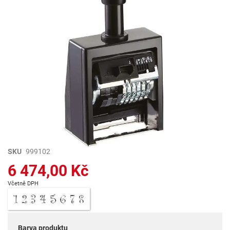
Přeskočit
SKU
999102
na
6 474,00 Kč
začátek
galerie
Včetně DPH
s
obrázky
Barva produktu