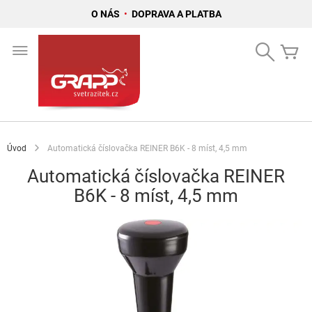
O NÁS
•
DOPRAVA A PLATBA
Přejít
na
Search
Mů
obsah
Úvod
Automatická číslovačka REINER B6K - 8 míst, 4,5 mm
Automatická číslovačka REINER
B6K - 8 míst, 4,5 mm
Přeskočit
na
konec
galerie
s
obrázky