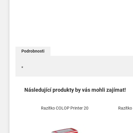
Přeskočit
na
Podrobnosti
začátek
galerie
s
*
obrázky
Následující produkty by vás mohli zajímat!
Razítko COLOP Printer 20
Razítko