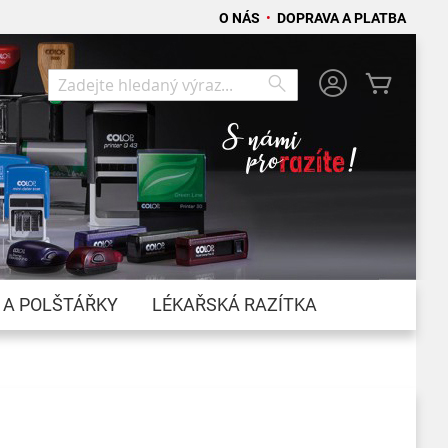
O NÁS
•
DOPRAVA A PLATBA
Můj koší
Search
Search
 A POLŠTÁŘKY
LÉKAŘSKÁ RAZÍTKA