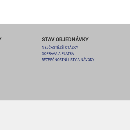
Y
STAV OBJEDNÁVKY
NEJČASTĚJŠÍ OTÁZKY
DOPRAVA A PLATBA
BEZPEČNOSTNÍ LISTY A NÁVODY