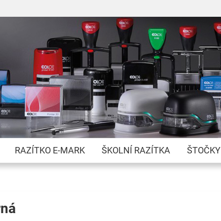
Přejít
na
obsah
RAZÍTKO E-MARK
ŠKOLNÍ RAZÍTKA
ŠTOČKY
rná