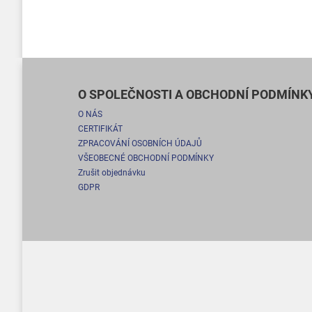
O SPOLEČNOSTI A OBCHODNÍ PODMÍNK
O NÁS
CERTIFIKÁT
ZPRACOVÁNÍ OSOBNÍCH ÚDAJŮ
VŠEOBECNÉ OBCHODNÍ PODMÍNKY
Zrušit objednávku
GDPR