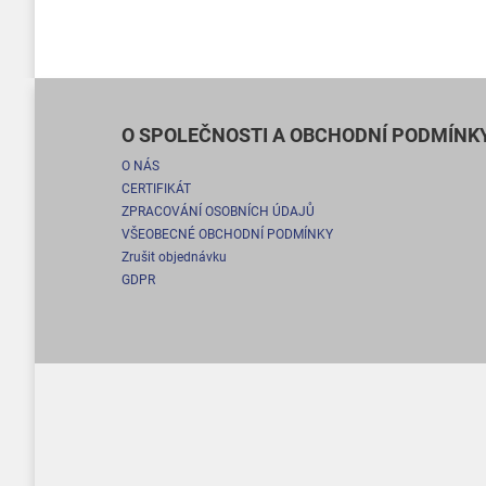
O SPOLEČNOSTI A OBCHODNÍ PODMÍNK
O NÁS
CERTIFIKÁT
ZPRACOVÁNÍ OSOBNÍCH ÚDAJŮ
VŠEOBECNÉ OBCHODNÍ PODMÍNKY
Zrušit objednávku
GDPR