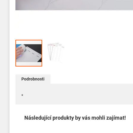
Přeskočit
na
Podrobnosti
začátek
galerie
s
*
obrázky
Následující produkty by vás mohli zajímat!