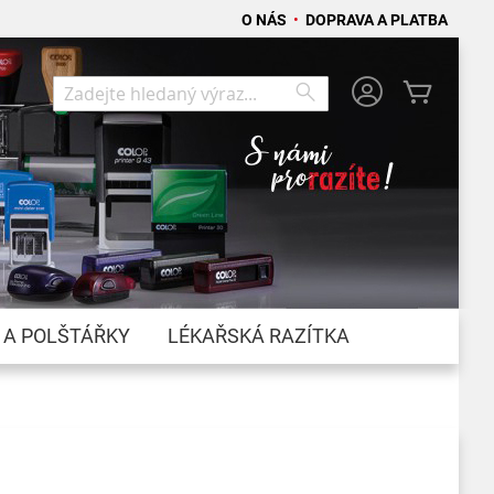
O NÁS
•
DOPRAVA A PLATBA
Můj koší
Search
Search
 A POLŠTÁŘKY
LÉKAŘSKÁ RAZÍTKA