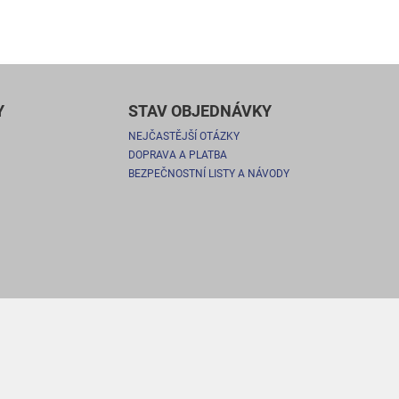
Y
STAV OBJEDNÁVKY
NEJČASTĚJŠÍ OTÁZKY
DOPRAVA A PLATBA
BEZPEČNOSTNÍ LISTY A NÁVODY