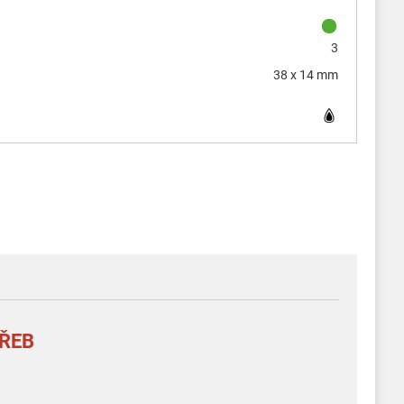
3
38 x 14 mm
TŘEB