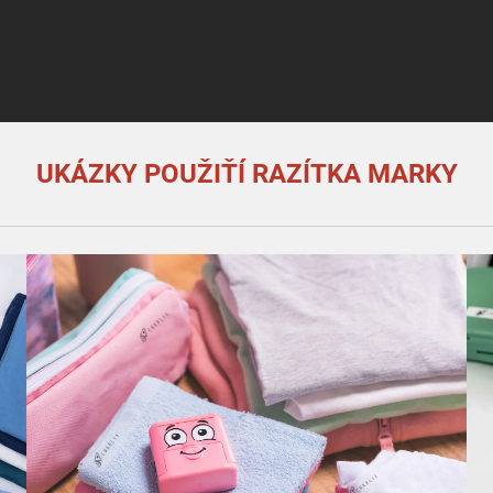
UKÁZKY POUŽIŤÍ RAZÍTKA MARKY