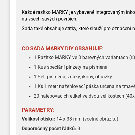
Každé razítko MARKY je vybavené integrovaným inkoust
na všech savých površích.
Sada také obsahuje štítky, které slouží pro označení 
CO SADA MARKY DIY OBSAHUJE:
1 Razítko MARKY ve 3 barevných variantách (růž
1 Kus speciání pinzety na písmena
1 Set: písmena, znaky, ikony, obrázky
1 Ks 1 metr nažehlovací páska určena na tmav
20 nalepovacích etiket ve dvou velikostech (
PARAMETRY:
Velikost otisku:
14 x 38 mm (včetně obrázku)
Doporučený počet řádků:
3