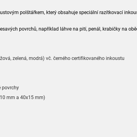
ovým polštářkem, který obsahuje speciální razítkovací inkoust 
nesavých povrchů, například láhve na pití, penál, krabičky na ob
ová, zelená, modrá) vč. černého certifikovaného inkoustu
é povrchy
40x10 mm a 40x15 mm)