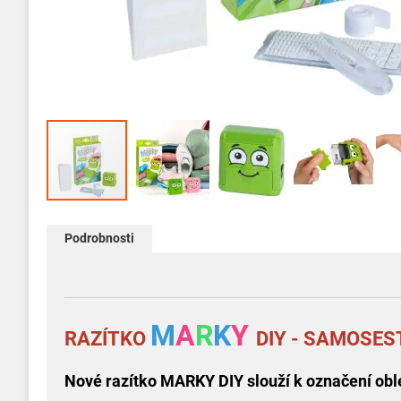
Přeskočit
na
Podrobnosti
začátek
galerie
s
obrázky
M
A
R
K
Y
R
AZÍTKO
DIY - SAMOSES
Nové razítko MARKY DIY slouží k označení obleč