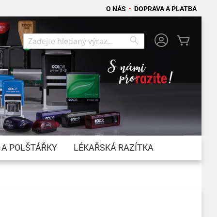
O NÁS
•
DOPRAVA A PLATBA
Můj koší
Search
Search
 A POLŠTÁŘKY
LÉKAŘSKÁ RAZÍTKA