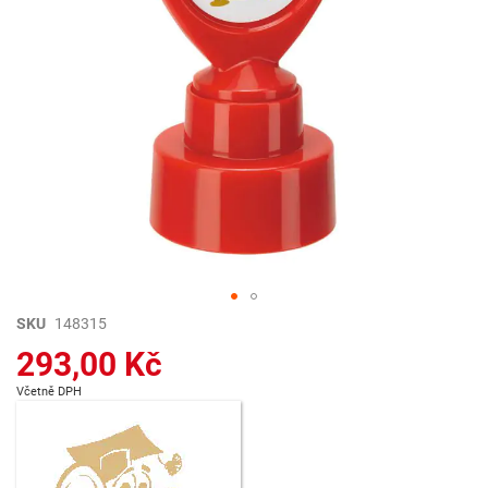
Přeskočit
SKU
148315
na
293,00 Kč
začátek
galerie
Včetně DPH
s
obrázky