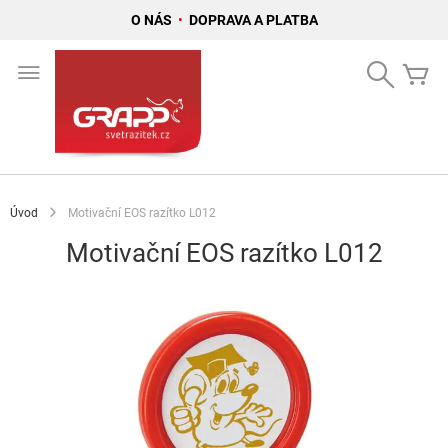
O NÁS
•
DOPRAVA A PLATBA
Přejít
na
Search
Mů
obsah
Úvod
Motivační EOS razítko L012
Motivační EOS razítko L012
Přeskočit
na
konec
galerie
s
obrázky