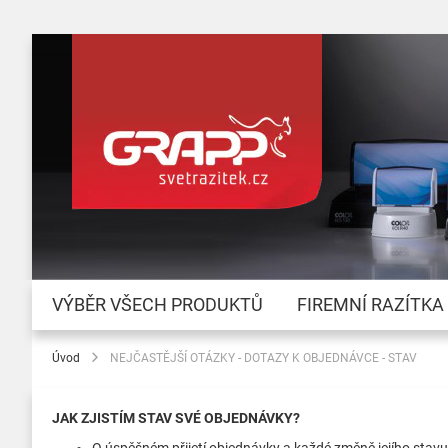
VÝBĚR VŠECH PRODUKTŮ
FIREMNÍ RAZÍTKA
Úvod
NEJČASTĚJŠÍ OTÁZKY - DOTAZY K OBJEDNÁVCE - STAV
JAK ZJISTÍM STAV SVÉ OBJEDNÁVKY?