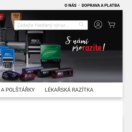
O NÁS
•
DOPRAVA A PLATBA
Můj koší
Search
Search
 A POLŠTÁŘKY
LÉKAŘSKÁ RAZÍTKA