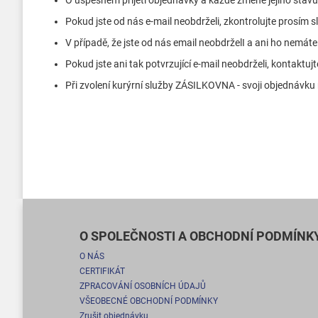
O úspěšném přijetí objednávky a každé změně jejího sta
Pokud jste od nás e-mail neobdrželi, zkontrolujte pros
V případě, že jste od nás email neobdrželI a ani ho nem
Pokud jste ani tak potvrzující e-mail neobdrželi, kontaktuj
Při zvolení kurýrní služby ZÁSILKOVNA - svoji objednávk
O SPOLEČNOSTI A OBCHODNÍ PODMÍNK
O NÁS
CERTIFIKÁT
ZPRACOVÁNÍ OSOBNÍCH ÚDAJŮ
VŠEOBECNÉ OBCHODNÍ PODMÍNKY
Zrušit objednávku