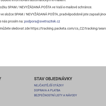
vu budete informováni automatickým e-mailem.
ím složku SPAM / NEVYŽÁDANÁ POŠTA ve Vaší e-mailové schránce.
áte ve složce SPAM / NEVYŽÁDANÁ POŠTA, pradvěpodobně jste zapsali jin
te nás prosím na:
podpora@svetrazitek.cz
u můžete sledovat zde https://tracking.packeta.com/cs_CZ/tracking/sear
Y
STAV OBJEDNÁVKY
NEJČASTĚJŠÍ OTÁZKY
DOPRAVA A PLATBA
BEZPEČNOSTNÍ LISTY A NÁVODY