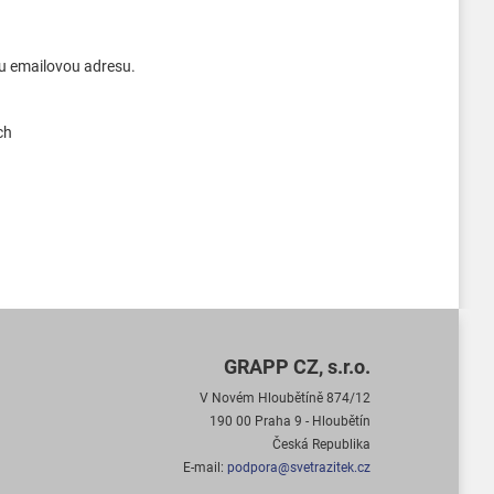
ou emailovou adresu.
ch
GRAPP CZ, s.r.o.
V Novém Hloubětíně 874/12
190 00 Praha 9 - Hloubětín
Česká Republika
E-mail:
podpora@svetrazitek.cz