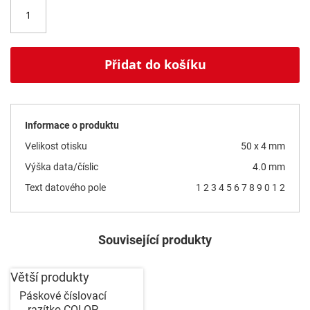
Přidat do košíku
Informace o produktu
Velikost otisku
50 x 4 mm
Výška data/číslic
4.0 mm
Text datového pole
1 2 3 4 5 6 7 8 9 0 1 2
Související produkty
Větší produkty
Páskové číslovací
razítko COLOP