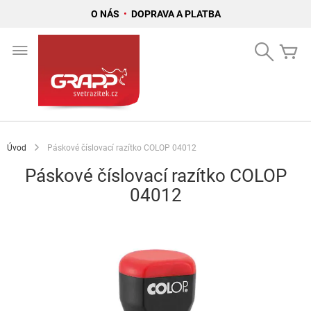
O NÁS
•
DOPRAVA A PLATBA
Přejít
na
Search
Mů
obsah
Úvod
Páskové číslovací razítko COLOP 04012
Páskové číslovací razítko COLOP
04012
Přeskočit
na
konec
galerie
s
obrázky