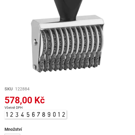
Přeskočit
SKU
122884
na
578,00 Kč
začátek
galerie
Včetně DPH
s
obrázky
Množství