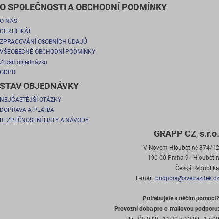
O SPOLEČNOSTI A OBCHODNÍ PODMÍNKY
O NÁS
CERTIFIKÁT
ZPRACOVÁNÍ OSOBNÍCH ÚDAJŮ
VŠEOBECNÉ OBCHODNÍ PODMÍNKY
Zrušit objednávku
GDPR
STAV OBJEDNÁVKY
NEJČASTĚJŠÍ OTÁZKY
DOPRAVA A PLATBA
BEZPEČNOSTNÍ LISTY A NÁVODY
GRAPP CZ, s.r.o.
V Novém Hloubětíně 874/12
190 00 Praha 9 - Hloubětín
Česká Republika
E-mail:
podpora@svetrazitek.cz
Potřebujete s něčím pomoct?
Provozní doba pro e-mailovou podporu: