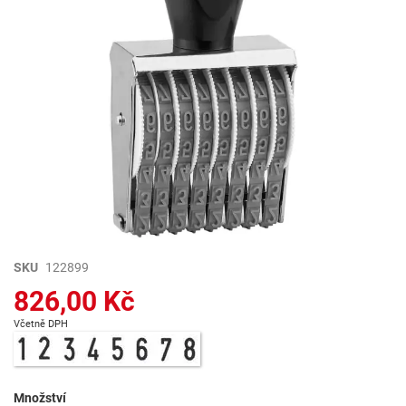
Přeskočit
SKU
122899
na
826,00 Kč
začátek
galerie
Včetně DPH
s
obrázky
Množství