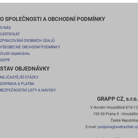
O SPOLEČNOSTI A OBCHODNÍ PODMÍNKY
O NÁS
CERTIFIKÁT
ZPRACOVÁNÍ OSOBNÍCH ÚDAJŮ
VŠEOBECNÉ OBCHODNÍ PODMÍNKY
Zrušit objednávku
GDPR
STAV OBJEDNÁVKY
NEJČASTĚJŠÍ OTÁZKY
DOPRAVA A PLATBA
BEZPEČNOSTNÍ LISTY A NÁVODY
GRAPP CZ, s.r.o.
V Novém Hloubětíně 874/12
190 00 Praha 9 - Hloubětín
Česká Republika
E-mail:
podpora@svetrazitek.cz