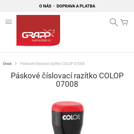
O NÁS
•
DOPRAVA A PLATBA
Přejít
na
Search
Mů
obsah
Úvod
Páskové číslovací razítko COLOP 07008
Páskové číslovací razítko COLOP
07008
Přeskočit
na
konec
galerie
s
obrázky