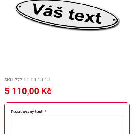
Přeskočit
SKU
777-1-1-1-1-1-1-1-1
na
5 110,00 Kč
začátek
galerie
s
obrázky
Požadovaný text