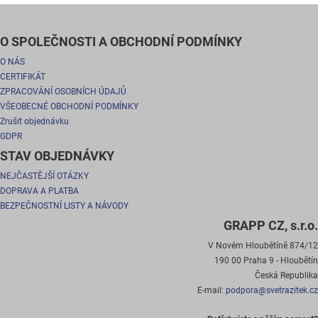
O SPOLEČNOSTI A OBCHODNÍ PODMÍNKY
O NÁS
CERTIFIKÁT
ZPRACOVÁNÍ OSOBNÍCH ÚDAJŮ
VŠEOBECNÉ OBCHODNÍ PODMÍNKY
Zrušit objednávku
GDPR
STAV OBJEDNÁVKY
NEJČASTĚJŠÍ OTÁZKY
DOPRAVA A PLATBA
BEZPEČNOSTNÍ LISTY A NÁVODY
GRAPP CZ, s.r.o.
V Novém Hloubětíně 874/12
190 00 Praha 9 - Hloubětín
Česká Republika
E-mail:
podpora@svetrazitek.cz