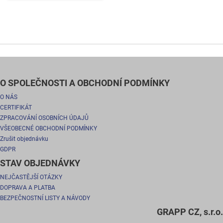
O SPOLEČNOSTI A OBCHODNÍ PODMÍNKY
O NÁS
CERTIFIKÁT
ZPRACOVÁNÍ OSOBNÍCH ÚDAJŮ
VŠEOBECNÉ OBCHODNÍ PODMÍNKY
Zrušit objednávku
GDPR
STAV OBJEDNÁVKY
NEJČASTĚJŠÍ OTÁZKY
DOPRAVA A PLATBA
BEZPEČNOSTNÍ LISTY A NÁVODY
GRAPP CZ, s.r.o.