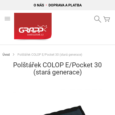
O NÁS
•
DOPRAVA A PLATBA
Přejít
na
Search
Mů
obsah
Úvod
Polštářek COLOP E/Pocket 30 (stará generace)
Polštářek COLOP E/Pocket 30
(stará generace)
Přeskočit
na
konec
galerie
s
obrázky