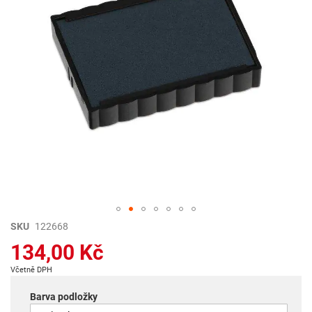
Přeskočit
SKU
122668
na
134,00 Kč
začátek
galerie
Včetně DPH
s
obrázky
Barva podložky