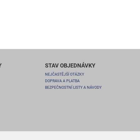
Y
STAV OBJEDNÁVKY
NEJČASTĚJŠÍ OTÁZKY
DOPRAVA A PLATBA
BEZPEČNOSTNÍ LISTY A NÁVODY