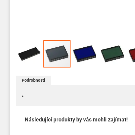
Přeskočit
na
Podrobnosti
začátek
galerie
s
*
obrázky
Následující produkty by vás mohli zajímat!