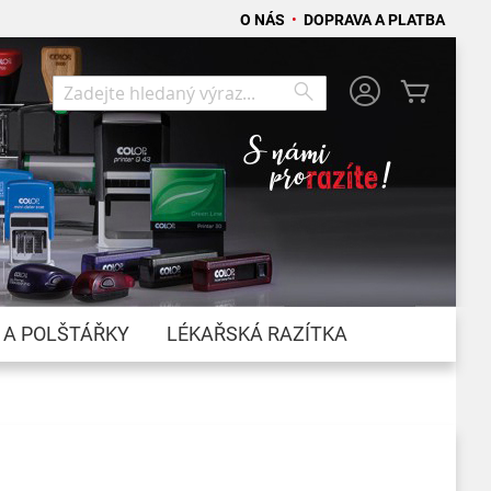
O NÁS
•
DOPRAVA A PLATBA
Můj koší
Search
Search
 A POLŠTÁŘKY
LÉKAŘSKÁ RAZÍTKA