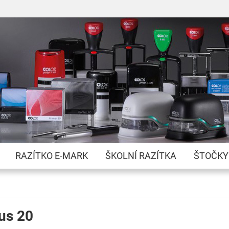
Přejít
na
obsah
RAZÍTKO E-MARK
ŠKOLNÍ RAZÍTKA
ŠTOČKY
us 20