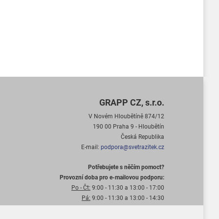
GRAPP CZ, s.r.o.
V Novém Hloubětíně 874/12
190 00 Praha 9 - Hloubětín
Česká Republika
E-mail:
podpora@svetrazitek.cz
Potřebujete s něčím pomoct?
Provozní doba pro e-mailovou podporu:
Po - Čt:
9:00 - 11:30 a 13:00 - 17:00
Pá:
9:00 - 11:30 a 13:00 - 14:30