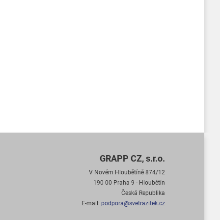
GRAPP CZ, s.r.o.
V Novém Hloubětíně 874/12
190 00 Praha 9 - Hloubětín
Česká Republika
E-mail:
podpora@svetrazitek.cz