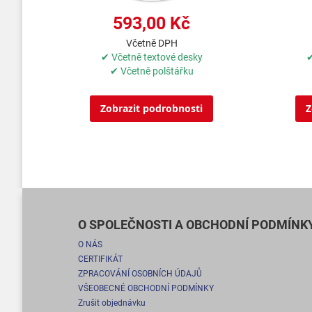
593,00 Kč
Včetně DPH
✔ Včetně textové desky
✔
✔ Včetně polštářku
Zobrazit podrobnosti
Z
O SPOLEČNOSTI A OBCHODNÍ PODMÍNK
O NÁS
CERTIFIKÁT
ZPRACOVÁNÍ OSOBNÍCH ÚDAJŮ
VŠEOBECNÉ OBCHODNÍ PODMÍNKY
Zrušit objednávku