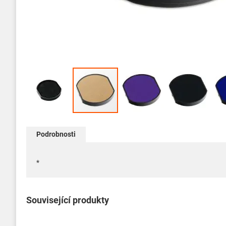
Přeskočit
na
Podrobnosti
začátek
galerie
s
*
obrázky
Související produkty