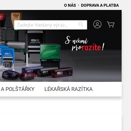
O NÁS
•
DOPRAVA A PLATBA
Můj koší
Search
Search
 A POLŠTÁŘKY
LÉKAŘSKÁ RAZÍTKA