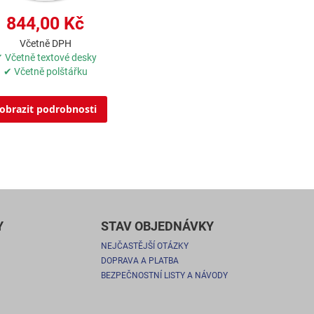
844,00 Kč
Včetně DPH
 Včetně textové desky
✔ Včetně polštářku
obrazit podrobnosti
Y
STAV OBJEDNÁVKY
NEJČASTĚJŠÍ OTÁZKY
DOPRAVA A PLATBA
BEZPEČNOSTNÍ LISTY A NÁVODY