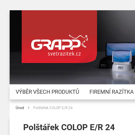
VÝBĚR VŠECH PRODUKTŮ
FIREMNÍ RAZÍTKA
Úvod
Polštářek COLOP E/R 24
Polštářek COLOP E/R 24