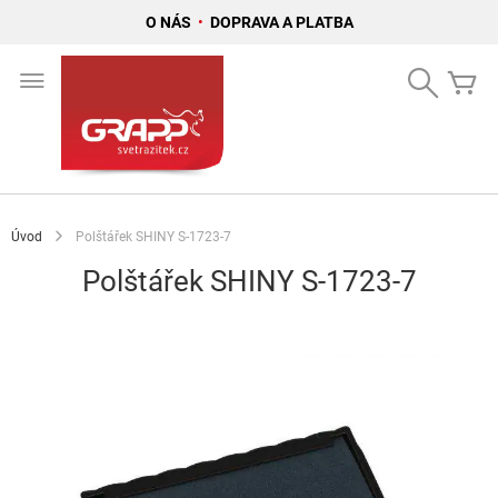
O NÁS
•
DOPRAVA A PLATBA
Přejít
na
Search
Mů
obsah
Úvod
Polštářek SHINY S-1723-7
Polštářek SHINY S-1723-7
Přeskočit
na
konec
galerie
s
obrázky