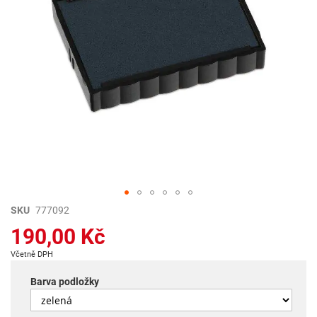
Přeskočit
SKU
777092
na
190,00 Kč
začátek
galerie
Včetně DPH
s
obrázky
Barva podložky