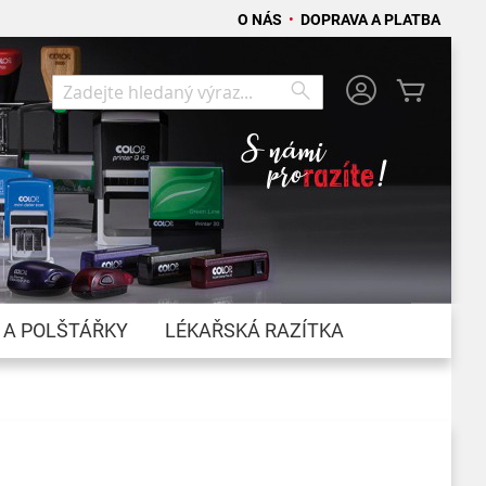
O NÁS
•
DOPRAVA A PLATBA
Můj koší
Search
Search
 A POLŠTÁŘKY
LÉKAŘSKÁ RAZÍTKA