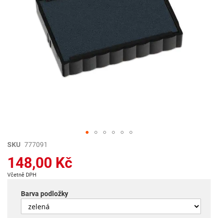
Přeskočit
SKU
777091
na
148,00 Kč
začátek
galerie
Včetně DPH
s
obrázky
Barva podložky