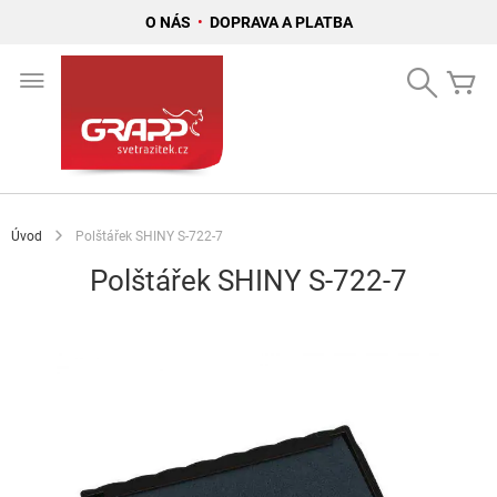
O NÁS
•
DOPRAVA A PLATBA
Přejít
na
Search
Mů
obsah
Úvod
Polštářek SHINY S-722-7
Polštářek SHINY S-722-7
Přeskočit
na
konec
galerie
s
obrázky