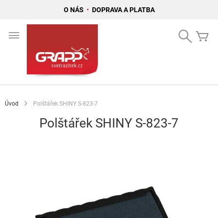
O NÁS
•
DOPRAVA A PLATBA
Přejít
na
Search
Mů
obsah
Úvod
Polštářek SHINY S-823-7
Polštářek SHINY S-823-7
Přeskočit
na
konec
galerie
s
obrázky