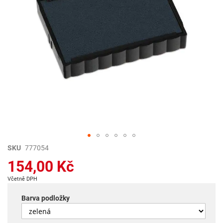
Přeskočit
SKU
777054
na
154,00 Kč
začátek
galerie
Včetně DPH
s
obrázky
Barva podložky