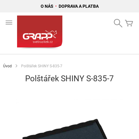
O NÁS
•
DOPRAVA A PLATBA
Přejít
na
Search
Mů
obsah
Úvod
Polštářek SHINY S-835-7
Polštářek SHINY S-835-7
Přeskočit
na
konec
galerie
s
obrázky