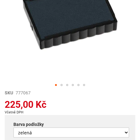
Přeskočit
SKU
777067
na
225,00 Kč
začátek
galerie
Včetně DPH
s
obrázky
Barva podložky