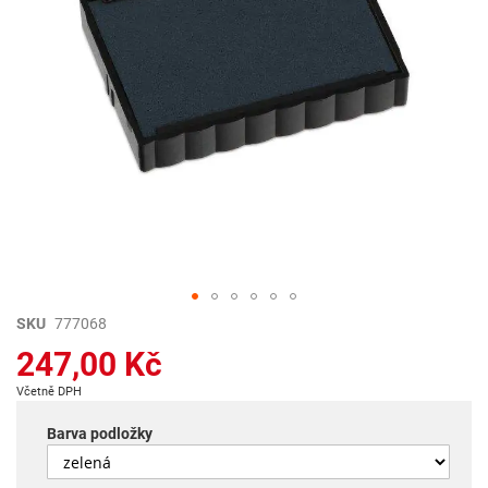
Přeskočit
SKU
777068
na
247,00 Kč
začátek
galerie
Včetně DPH
s
obrázky
Barva podložky