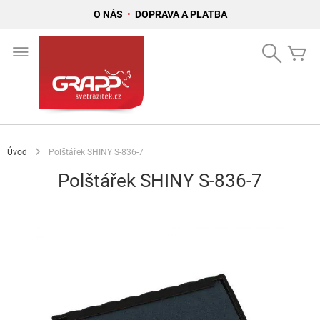
O NÁS
•
DOPRAVA A PLATBA
Přejít
na
Search
Mů
obsah
Úvod
Polštářek SHINY S-836-7
Polštářek SHINY S-836-7
Přeskočit
na
konec
galerie
s
obrázky