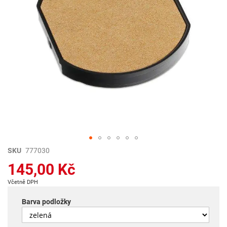
Přeskočit
SKU
777030
na
145,00 Kč
začátek
galerie
Včetně DPH
s
obrázky
Barva podložky