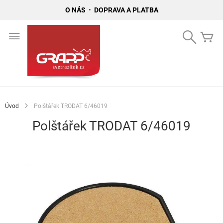
O NÁS
•
DOPRAVA A PLATBA
Přejít
na
Search
Mů
obsah
Úvod
Polštářek TRODAT 6/46019
Polštářek TRODAT 6/46019
Přeskočit
na
konec
galerie
s
obrázky