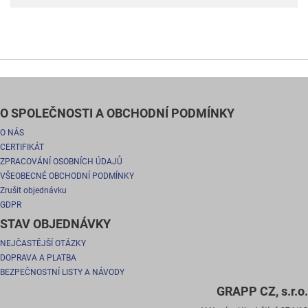
O SPOLEČNOSTI A OBCHODNÍ PODMÍNKY
O NÁS
CERTIFIKÁT
ZPRACOVÁNÍ OSOBNÍCH ÚDAJŮ
VŠEOBECNÉ OBCHODNÍ PODMÍNKY
Zrušit objednávku
GDPR
STAV OBJEDNÁVKY
NEJČASTĚJŠÍ OTÁZKY
DOPRAVA A PLATBA
BEZPEČNOSTNÍ LISTY A NÁVODY
GRAPP CZ, s.r.o.