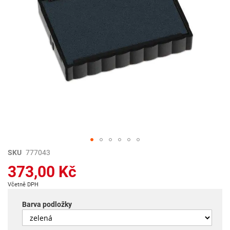
Přeskočit
SKU
777043
na
373,00 Kč
začátek
galerie
Včetně DPH
s
obrázky
Barva podložky