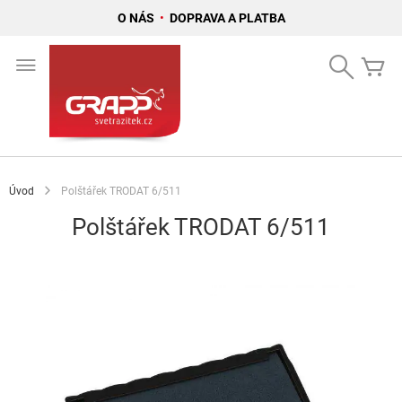
O NÁS
•
DOPRAVA A PLATBA
Přejít
na
Search
Mů
obsah
Úvod
Polštářek TRODAT 6/511
Polštářek TRODAT 6/511
Přeskočit
na
konec
galerie
s
obrázky