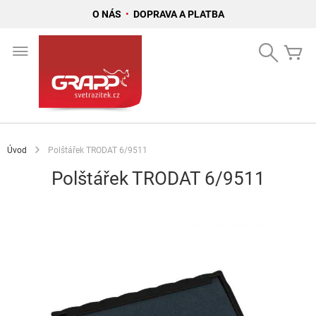
O NÁS
•
DOPRAVA A PLATBA
Přejít
na
Search
Mů
obsah
Úvod
Polštářek TRODAT 6/9511
Polštářek TRODAT 6/9511
Přeskočit
na
konec
galerie
s
obrázky