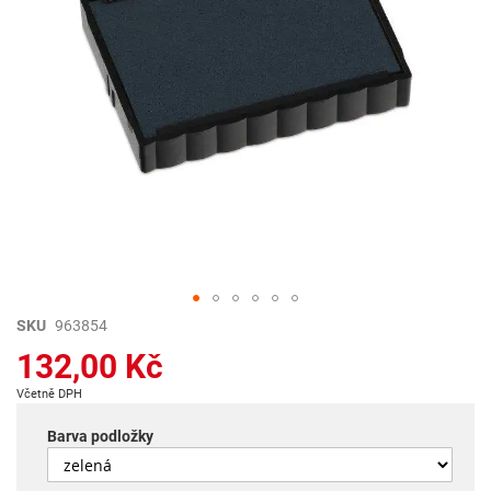
Přeskočit
SKU
963854
na
132,00 Kč
začátek
galerie
Včetně DPH
s
obrázky
Barva podložky