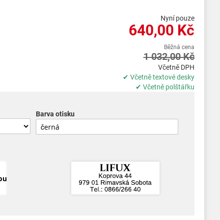
Nyní pouze
640,00 Kč
Běžná cena
1 032,00 Kč
Včetně DPH
✔ Včetně textové desky
✔ Včetně polštářku
Barva otisku
ou