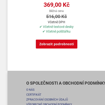
369,00 Kč
Běžná cena
516,00 Kč
Včetně DPH
✔ Včetně textové desky
✔ Včetně polštářku
Zobrazit podrobnosti
O SPOLEČNOSTI A OBCHODNÍ PODMÍNK
O NÁS
CERTIFIKÁT
ZPRACOVÁNÍ OSOBNÍCH ÚDAJŮ
VŠEOBECNÉ OBCHODNÍ PODMÍNKY