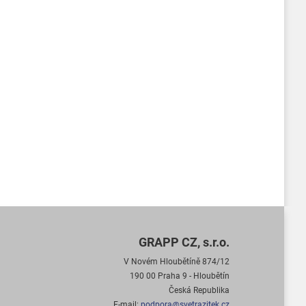
GRAPP CZ, s.r.o.
V Novém Hloubětíně 874/12
190 00 Praha 9 - Hloubětín
Česká Republika
E-mail:
podpora@svetrazitek.cz