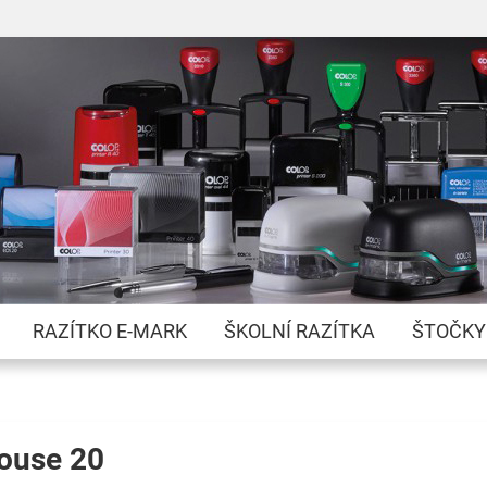
Přejít
na
obsah
RAZÍTKO E-MARK
ŠKOLNÍ RAZÍTKA
ŠTOČKY
Mouse 20