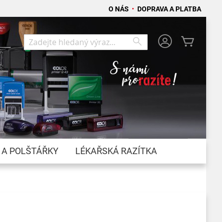
O NÁS
•
DOPRAVA A PLATBA
Můj koší
Search
Search
 A POLŠTÁŘKY
LÉKAŘSKÁ RAZÍTKA