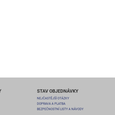
Y
STAV OBJEDNÁVKY
NEJČASTĚJŠÍ OTÁZKY
DOPRAVA A PLATBA
BEZPEČNOSTNÍ LISTY A NÁVODY