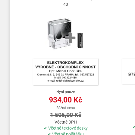
40
Nyní pouze
934,00 Kč
Běžná cena
1 506,00 Kč
Včetně DPH
✔
✔ Včetně textové desky
✔ Včetně polštářku