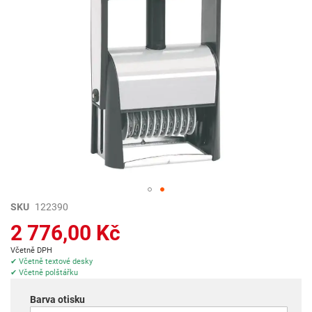
Přeskočit
SKU
122390
na
2 776,00 Kč
začátek
galerie
Včetně DPH
s
✔ Včetně textové desky
✔ Včetně polštářku
obrázky
Barva otisku