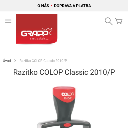
O NÁS
•
DOPRAVA A PLATBA
Přejít
na
Search
Mů
obsah
Úvod
Razítko COLOP Classic 2010/P
Razítko COLOP Classic 2010/P
Přeskočit
na
konec
galerie
s
obrázky