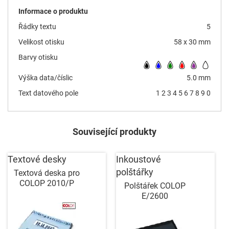
Informace o produktu
Řádky textu
5
Velikost otisku
58 x 30 mm
Barvy otisku
Výška data/číslic
5.0 mm
Text datového pole
1 2 3 4 5 6 7 8 9 0
Související produkty
Textové desky
Inkoustové
polštářky
Textová deska pro
COLOP 2010/P
Polštářek COLOP
E/2600