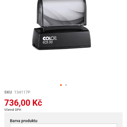
Přeskočit
SKU
134117P
na
736,00 Kč
začátek
galerie
Včetně DPH
s
obrázky
Barva produktu