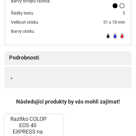
Barvy strojku razítka
Řádky textu
5
Velikost otisku
51 x 18 mm
Barvy otisku
Podrobnosti
*
Následující produkty by vás mohli zajímat!
Razítko COLOP
EOS 40
EXPRESS na