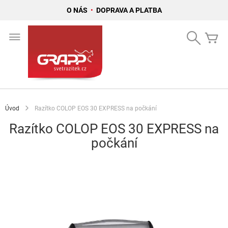
O NÁS
•
DOPRAVA A PLATBA
Přejít
na
Search
Mů
obsah
Úvod
Razítko COLOP EOS 30 EXPRESS na počkání
Razítko COLOP EOS 30 EXPRESS na
počkání
Přeskočit
na
konec
galerie
s
obrázky