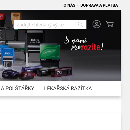
O NÁS
•
DOPRAVA A PLATBA
Můj koší
Search
Search
 A POLŠTÁŘKY
LÉKAŘSKÁ RAZÍTKA