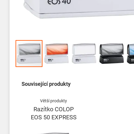
Přeskočit
na
začátek
Související produkty
galerie
s
obrázky
Větší produkty
Razítko COLOP
EOS 50 EXPRESS