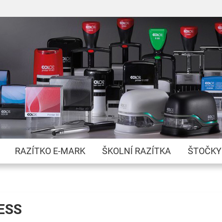
Přejít
na
obsah
RAZÍTKO E-MARK
ŠKOLNÍ RAZÍTKA
ŠTOČKY
ESS