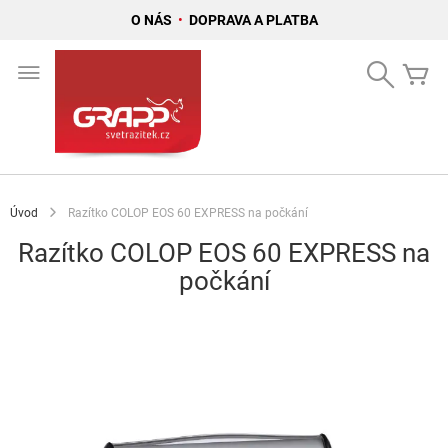
O NÁS
•
DOPRAVA A PLATBA
Přejít
na
Search
Mů
obsah
Úvod
Razítko COLOP EOS 60 EXPRESS na počkání
Razítko COLOP EOS 60 EXPRESS na
počkání
Přeskočit
na
konec
galerie
s
obrázky