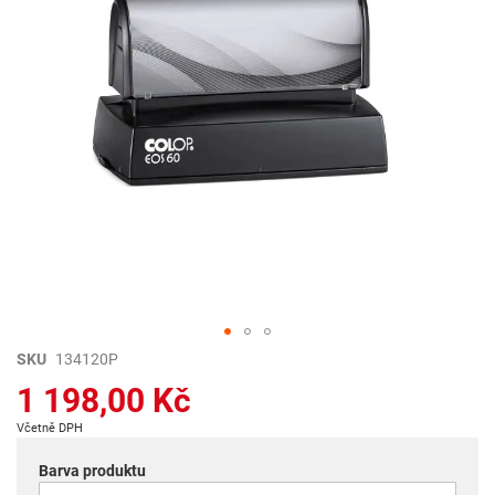
Přeskočit
SKU
134120P
na
1 198,00 Kč
začátek
galerie
Včetně DPH
s
obrázky
Barva produktu