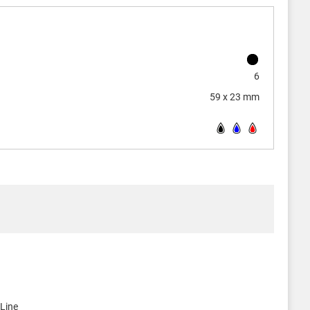
6
59 x 23 mm
Line