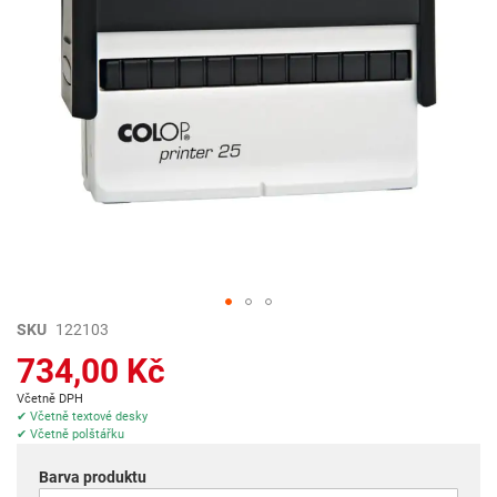
Přeskočit
SKU
122103
na
734,00 Kč
začátek
galerie
Včetně DPH
s
✔ Včetně textové desky
✔ Včetně polštářku
obrázky
Barva produktu