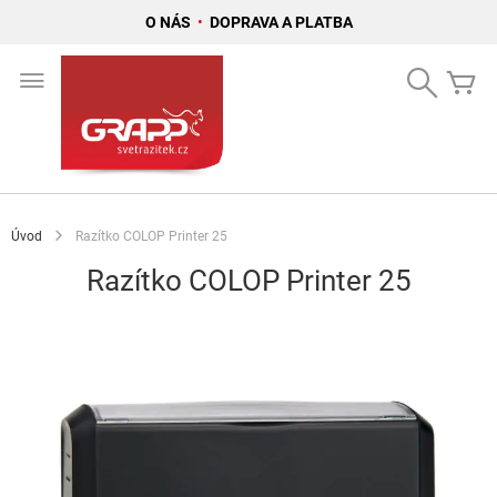
O NÁS
•
DOPRAVA A PLATBA
Přejít
na
Search
Mů
obsah
Úvod
Razítko COLOP Printer 25
Razítko COLOP Printer 25
Přeskočit
na
konec
galerie
s
obrázky