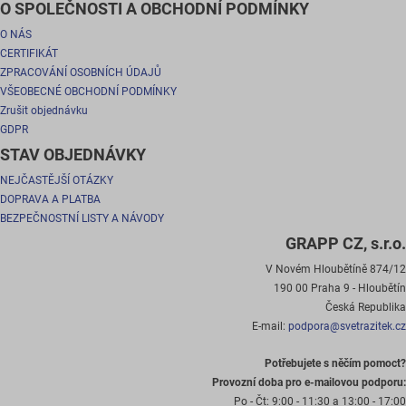
O SPOLEČNOSTI A OBCHODNÍ PODMÍNKY
O NÁS
CERTIFIKÁT
ZPRACOVÁNÍ OSOBNÍCH ÚDAJŮ
VŠEOBECNÉ OBCHODNÍ PODMÍNKY
Zrušit objednávku
GDPR
STAV OBJEDNÁVKY
NEJČASTĚJŠÍ OTÁZKY
DOPRAVA A PLATBA
BEZPEČNOSTNÍ LISTY A NÁVODY
GRAPP CZ, s.r.o.
V Novém Hloubětíně 874/12
190 00 Praha 9 - Hloubětín
Česká Republika
E-mail:
podpora@svetrazitek.cz
Potřebujete s něčím pomoct?
Provozní doba pro e-mailovou podporu:
Po - Čt:
9:00 - 11:30 a 13:00 - 17:00