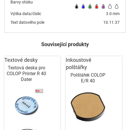
Barvy otisku
Výška data/číslic
3.0 mm
Text datového pole
10.11.37
Související produkty
Textové desky
Inkoustové
polštářky
Textová deska pro
COLOP Printer R 40
Polštářek COLOP
Dater
E/R 40