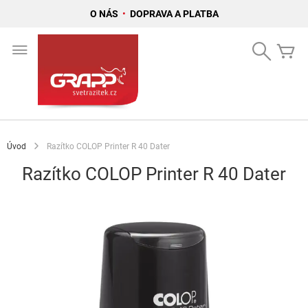
O NÁS
•
DOPRAVA A PLATBA
Přejít
na
Search
Mů
obsah
Úvod
Razítko COLOP Printer R 40 Dater
Razítko COLOP Printer R 40 Dater
Přeskočit
na
konec
galerie
s
obrázky