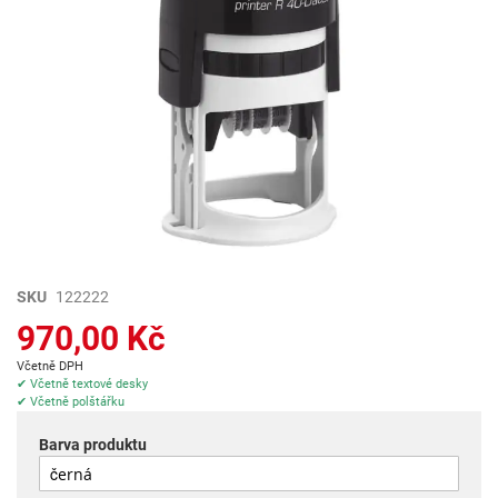
Přeskočit
SKU
122222
na
970,00 Kč
začátek
galerie
Včetně DPH
s
✔ Včetně textové desky
✔ Včetně polštářku
obrázky
Barva produktu