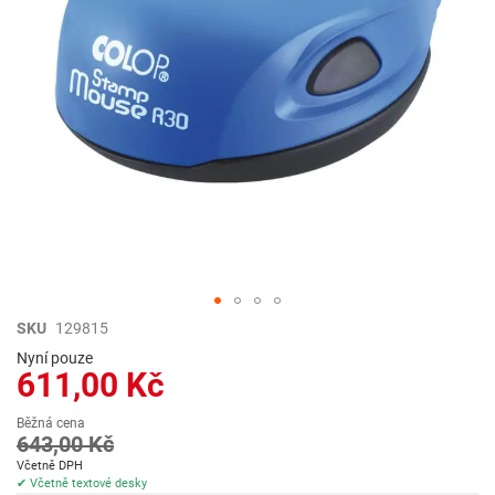
Přeskočit
SKU
129815
na
Nyní pouze
začátek
611,00 Kč
galerie
s
Běžná cena
obrázky
643,00 Kč
Včetně DPH
✔ Včetně textové desky