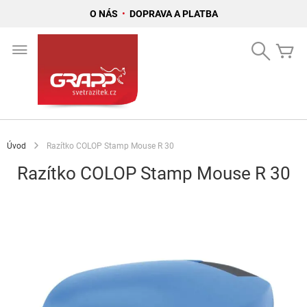
O NÁS
•
DOPRAVA A PLATBA
Přejít
na
Search
Mů
obsah
Úvod
Razítko COLOP Stamp Mouse R 30
Razítko COLOP Stamp Mouse R 30
Přeskočit
na
konec
galerie
s
obrázky