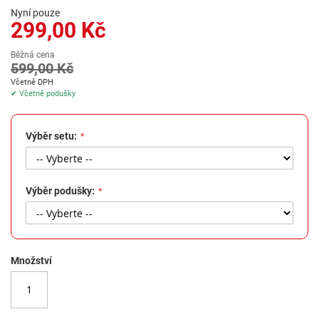
na
Nyní pouze
začátek
299,00 Kč
galerie
s
Běžná cena
obrázky
599,00 Kč
Včetně DPH
✔ Včetně podušky
Výběr setu:
Výběr podušky:
Množství