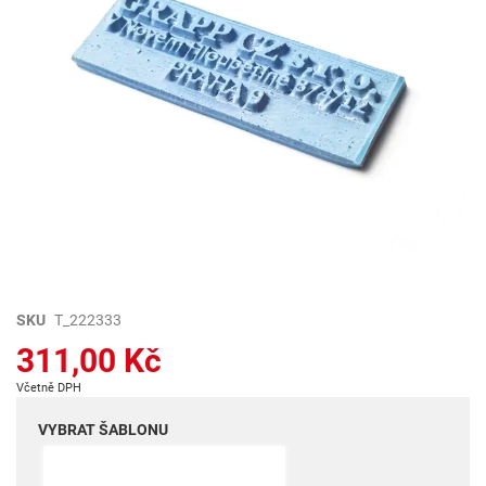
Přeskočit
SKU
T_222333
na
311,00 Kč
začátek
galerie
Včetně DPH
s
obrázky
VYBRAT ŠABLONU