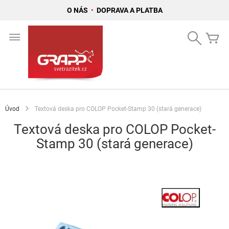
O NÁS
•
DOPRAVA A PLATBA
Přejít
na
Search
Mů
obsah
Úvod
Textová deska pro COLOP Pocket-Stamp 30 (stará generace)
Textová deska pro COLOP Pocket-
Stamp 30 (stará generace)
Přeskočit
na
konec
galerie
s
obrázky