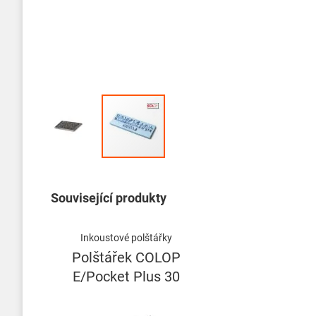
Přeskočit
na
začátek
Související produkty
galerie
s
obrázky
Inkoustové polštářky
Polštářek COLOP
E/Pocket Plus 30