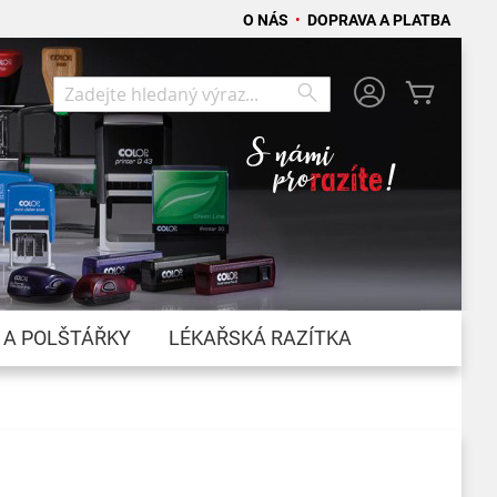
O NÁS
•
DOPRAVA A PLATBA
Můj koší
Search
Search
 A POLŠTÁŘKY
LÉKAŘSKÁ RAZÍTKA