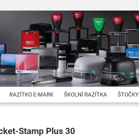
Přejít
na
obsah
RAZÍTKO E-MARK
ŠKOLNÍ RAZÍTKA
ŠTOČKY
cket-Stamp Plus 30