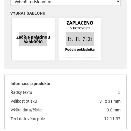
VYBRAT ŠABLONU
Začít s prázdnou
šablonou
Informace o produktu
Řádky textu
5
Velikost otisku
31 x 31 mm
Výška data/číslic
3.0 mm
Text datového pole
12.11.37