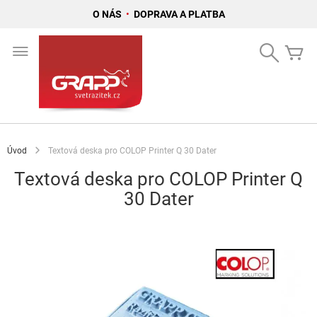
O NÁS
•
DOPRAVA A PLATBA
Přejít
na
Search
Mů
obsah
Úvod
Textová deska pro COLOP Printer Q 30 Dater
Textová deska pro COLOP Printer Q
30 Dater
Přeskočit
na
konec
galerie
s
obrázky