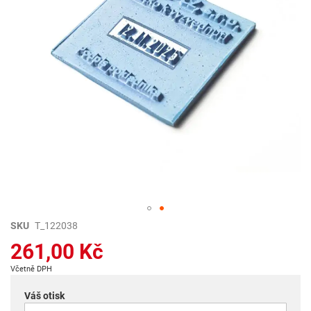
Přeskočit
SKU
T_122038
na
261,00 Kč
začátek
galerie
Včetně DPH
s
obrázky
Váš otisk