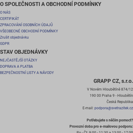
O SPOLEČNOSTI A OBCHODNÍ PODMÍNKY
O NÁS
CERTIFIKÁT
ZPRACOVÁNÍ OSOBNÍCH ÚDAJŮ
VŠEOBECNÉ OBCHODNÍ PODMÍNKY
Zrušit objednávku
GDPR
STAV OBJEDNÁVKY
NEJČASTĚJŠÍ OTÁZKY
DOPRAVA A PLATBA
BEZPEČNOSTNÍ LISTY A NÁVODY
GRAPP CZ, s.r.o.
V Novém Hloubětíně 874/12
190 00 Praha 9 - Hloubětín
Česká Republika
E-mail:
podpora@svetrazitek.cz
Potřebujete s něčím pomoct?
Provozní doba pro e-mailovou podporu:
Po - Čt:
9:00 - 11:30 a 13:00 - 17:00