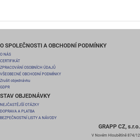
O SPOLEČNOSTI A OBCHODNÍ PODMÍNKY
O NÁS
CERTIFIKÁT
ZPRACOVÁNÍ OSOBNÍCH ÚDAJŮ
VŠEOBECNÉ OBCHODNÍ PODMÍNKY
Zrušit objednávku
GDPR
STAV OBJEDNÁVKY
NEJČASTĚJŠÍ OTÁZKY
DOPRAVA A PLATBA
BEZPEČNOSTNÍ LISTY A NÁVODY
GRAPP CZ, s.r.o.
V Novém Hloubětíně 874/12