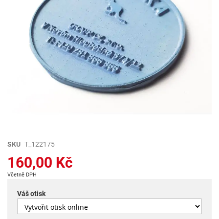
Přeskočit
SKU
T_122175
na
160,00 Kč
začátek
galerie
Včetně DPH
s
obrázky
Váš otisk