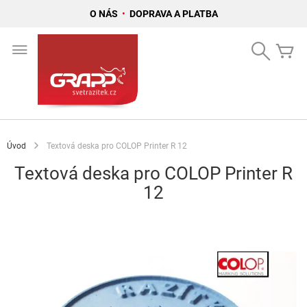
O NÁS
•
DOPRAVA A PLATBA
Přejít
na
Search
Mů
obsah
Úvod
Textová deska pro COLOP Printer R 12
Textová deska pro COLOP Printer R
12
Přeskočit
na
konec
galerie
s
obrázky