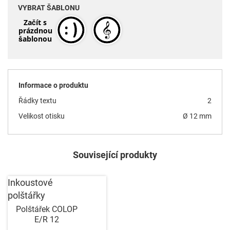
VYBRAT ŠABLONU
Začít s
prázdnou
šablonou
Informace o produktu
Řádky textu
2
Velikost otisku
Ø 12 mm
Související produkty
Inkoustové
polštářky
Polštářek COLOP
E/R 12