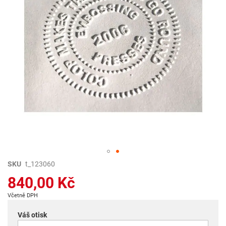
Přeskočit
SKU
t_123060
na
840,00 Kč
začátek
galerie
Včetně DPH
s
obrázky
Váš otisk