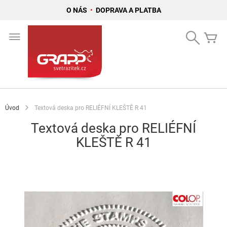
O NÁS
•
DOPRAVA A PLATBA
Přejít
na
Search
Mů
obsah
Úvod
Textová deska pro RELIÉFNÍ KLEŠTĚ R 41
Textová deska pro RELIÉFNÍ
KLEŠTĚ R 41
Přeskočit
na
konec
galerie
s
obrázky