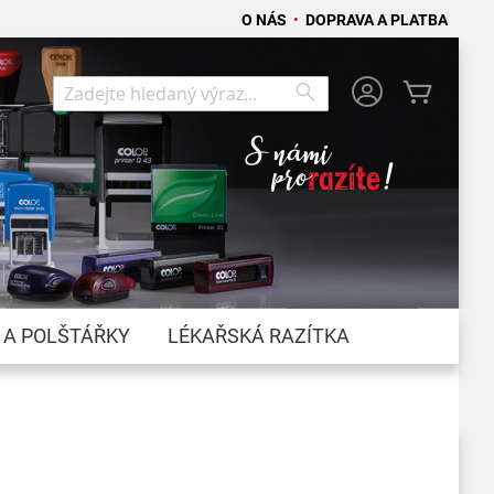
O NÁS
•
DOPRAVA A PLATBA
Můj koší
Search
Search
 A POLŠTÁŘKY
LÉKAŘSKÁ RAZÍTKA