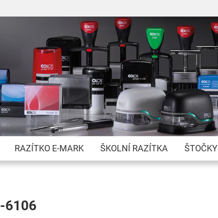
Přejít
na
obsah
RAZÍTKO E-MARK
ŠKOLNÍ RAZÍTKA
ŠTOČKY
M-6106