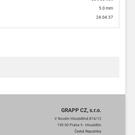
5.0 mm
24.04.37
GRAPP CZ, s.r.o.
V Novém Hloubětíně 874/12
190 00 Praha 9 - Hloubětín
Česká Republika