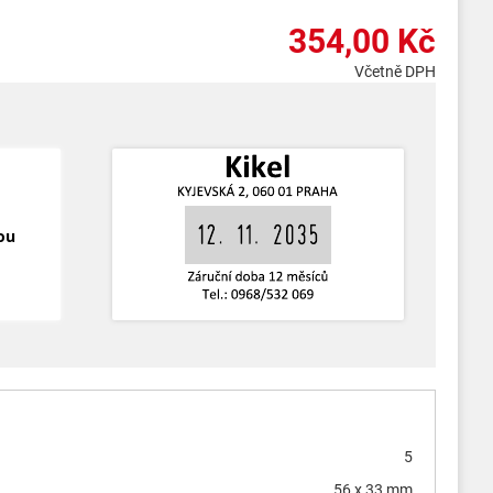
354,00 Kč
Včetně DPH
ou
5
56 x 33 mm