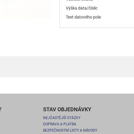
Výška data/číslic
Text datového pole
Y
STAV OBJEDNÁVKY
NEJČASTĚJŠÍ OTÁZKY
DOPRAVA A PLATBA
BEZPEČNOSTNÍ LISTY A NÁVODY