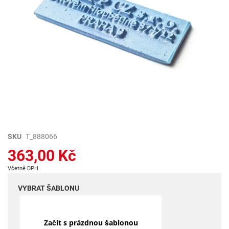
Přeskočit
SKU
T_888066
na
363,00 Kč
začátek
galerie
Včetně DPH
s
obrázky
VYBRAT ŠABLONU
Začít s prázdnou šablonou