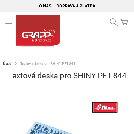
O NÁS
•
DOPRAVA A PLATBA
Přejít
na
Search
Mů
obsah
Úvod
Textová deska pro SHINY PET-844
Textová deska pro SHINY PET-844
Přeskočit
na
konec
galerie
s
obrázky