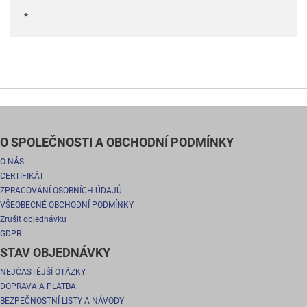
*
O SPOLEČNOSTI A OBCHODNÍ PODMÍNKY
O NÁS
CERTIFIKÁT
ZPRACOVÁNÍ OSOBNÍCH ÚDAJŮ
VŠEOBECNÉ OBCHODNÍ PODMÍNKY
Zrušit objednávku
GDPR
STAV OBJEDNÁVKY
NEJČASTĚJŠÍ OTÁZKY
DOPRAVA A PLATBA
BEZPEČNOSTNÍ LISTY A NÁVODY