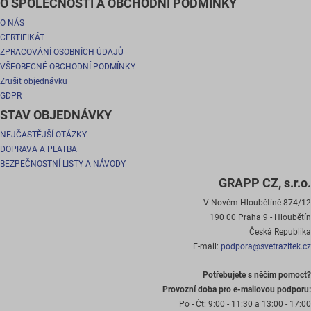
O SPOLEČNOSTI A OBCHODNÍ PODMÍNKY
O NÁS
CERTIFIKÁT
ZPRACOVÁNÍ OSOBNÍCH ÚDAJŮ
VŠEOBECNÉ OBCHODNÍ PODMÍNKY
Zrušit objednávku
GDPR
STAV OBJEDNÁVKY
NEJČASTĚJŠÍ OTÁZKY
DOPRAVA A PLATBA
BEZPEČNOSTNÍ LISTY A NÁVODY
GRAPP CZ, s.r.o.
V Novém Hloubětíně 874/12
190 00 Praha 9 - Hloubětín
Česká Republika
E-mail:
podpora@svetrazitek.cz
Potřebujete s něčím pomoct?
Provozní doba pro e-mailovou podporu:
Po - Čt:
9:00 - 11:30 a 13:00 - 17:00