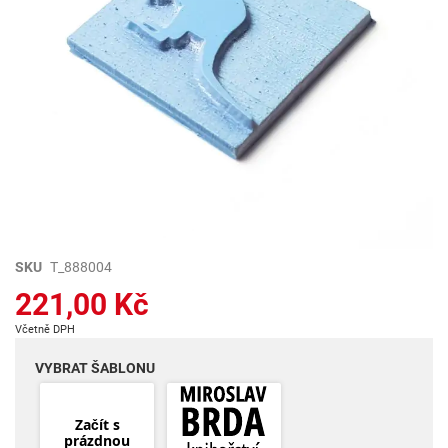
Přeskočit
SKU
T_888004
na
221,00 Kč
začátek
galerie
Včetně DPH
s
obrázky
VYBRAT ŠABLONU
Začít s
prázdnou