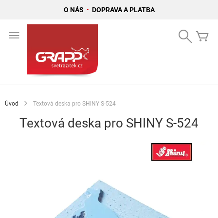
O NÁS
•
DOPRAVA A PLATBA
Přejít
na
Search
Mů
obsah
Úvod
Textová deska pro SHINY S-524
Textová deska pro SHINY S-524
Přeskočit
na
konec
galerie
s
obrázky