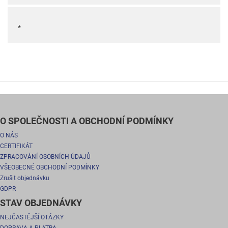
*
O SPOLEČNOSTI A OBCHODNÍ PODMÍNKY
O NÁS
CERTIFIKÁT
ZPRACOVÁNÍ OSOBNÍCH ÚDAJŮ
VŠEOBECNÉ OBCHODNÍ PODMÍNKY
Zrušit objednávku
GDPR
STAV OBJEDNÁVKY
NEJČASTĚJŠÍ OTÁZKY