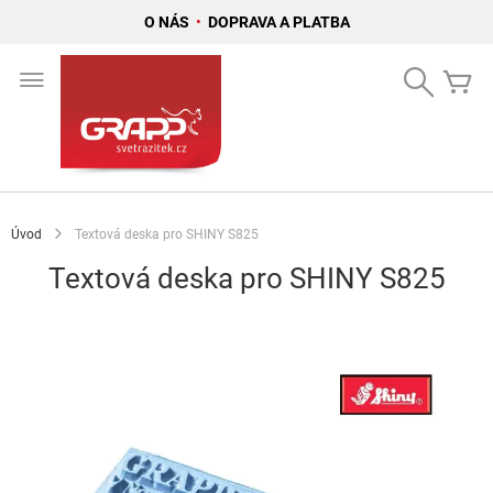
O NÁS
•
DOPRAVA A PLATBA
Přejít
na
Search
Mů
obsah
Úvod
Textová deska pro SHINY S825
Textová deska pro SHINY S825
Přeskočit
na
konec
galerie
s
obrázky