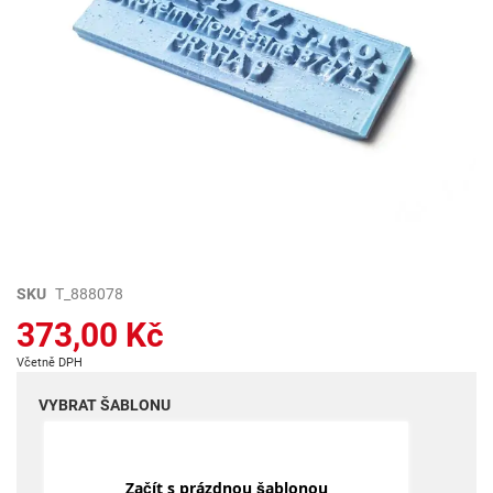
Přeskočit
SKU
T_888078
na
373,00 Kč
začátek
galerie
Včetně DPH
s
obrázky
VYBRAT ŠABLONU
Začít s prázdnou šablonou