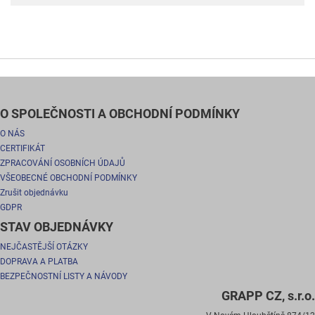
O SPOLEČNOSTI A OBCHODNÍ PODMÍNKY
O NÁS
CERTIFIKÁT
ZPRACOVÁNÍ OSOBNÍCH ÚDAJŮ
VŠEOBECNÉ OBCHODNÍ PODMÍNKY
Zrušit objednávku
GDPR
STAV OBJEDNÁVKY
NEJČASTĚJŠÍ OTÁZKY
DOPRAVA A PLATBA
BEZPEČNOSTNÍ LISTY A NÁVODY
GRAPP CZ, s.r.o.