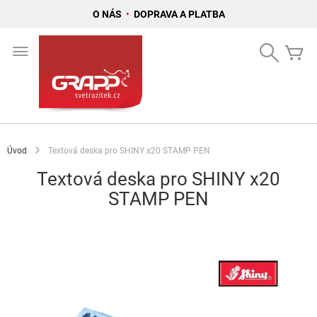
O NÁS
•
DOPRAVA A PLATBA
Přejít
na
Search
Mů
obsah
Úvod
Textová deska pro SHINY x20 STAMP PEN
Textová deska pro SHINY x20
STAMP PEN
Přeskočit
na
konec
galerie
s
obrázky