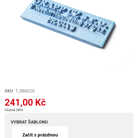
Přeskočit
SKU
T_888028
na
241,00 Kč
začátek
galerie
Včetně DPH
s
obrázky
VYBRAT ŠABLONU
Začít s prázdnou