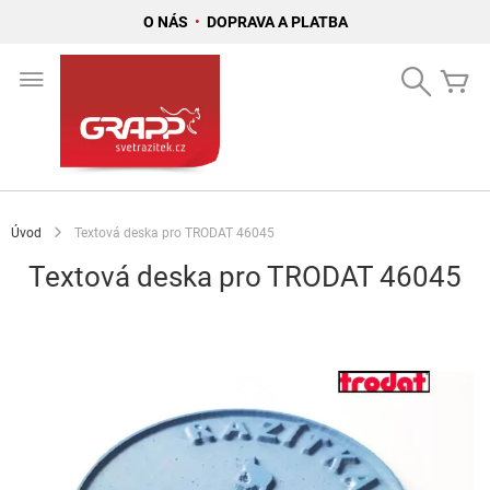
O NÁS
•
DOPRAVA A PLATBA
Přejít
na
Search
Mů
obsah
Úvod
Textová deska pro TRODAT 46045
Textová deska pro TRODAT 46045
Přeskočit
na
konec
galerie
s
obrázky