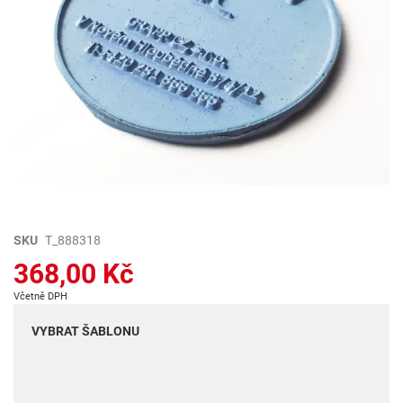
Přeskočit
SKU
T_888318
na
368,00 Kč
začátek
galerie
Včetně DPH
s
obrázky
VYBRAT ŠABLONU