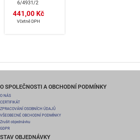
6/4931/2
441,00 Kč
Včetně DPH
O SPOLEČNOSTI A OBCHODNÍ PODMÍNKY
O NÁS
CERTIFIKÁT
ZPRACOVÁNÍ OSOBNÍCH ÚDAJŮ
VŠEOBECNÉ OBCHODNÍ PODMÍNKY
Zrušit objednávku
GDPR
STAV OBJEDNÁVKY