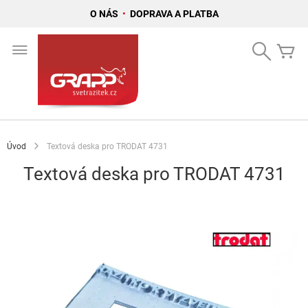
O NÁS
•
DOPRAVA A PLATBA
Přejít
na
Search
Mů
obsah
Úvod
Textová deska pro TRODAT 4731
Textová deska pro TRODAT 4731
Přeskočit
na
konec
galerie
s
obrázky