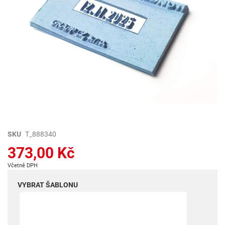
Přeskočit
SKU
T_888340
na
373,00 Kč
začátek
galerie
Včetně DPH
s
obrázky
VYBRAT ŠABLONU