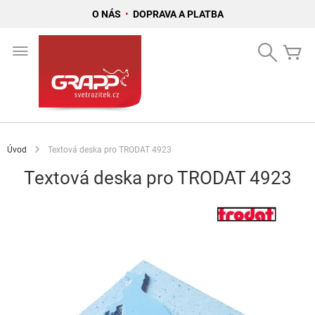
O NÁS
•
DOPRAVA A PLATBA
Přejít
na
Search
Mů
obsah
Úvod
Textová deska pro TRODAT 4923
Textová deska pro TRODAT 4923
Přeskočit
na
konec
galerie
s
obrázky