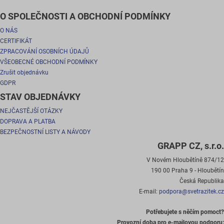
O SPOLEČNOSTI A OBCHODNÍ PODMÍNKY
O NÁS
CERTIFIKÁT
ZPRACOVÁNÍ OSOBNÍCH ÚDAJŮ
VŠEOBECNÉ OBCHODNÍ PODMÍNKY
Zrušit objednávku
GDPR
STAV OBJEDNÁVKY
NEJČASTĚJŠÍ OTÁZKY
DOPRAVA A PLATBA
BEZPEČNOSTNÍ LISTY A NÁVODY
GRAPP CZ, s.r.o.
V Novém Hloubětíně 874/12
190 00 Praha 9 - Hloubětín
Česká Republika
E-mail:
podpora@svetrazitek.cz
Potřebujete s něčím pomoct?
Provozní doba pro e-mailovou podporu: