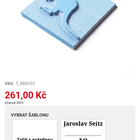
Přeskočit
SKU
T_888332
na
261,00 Kč
začátek
galerie
Včetně DPH
s
obrázky
VYBRAT ŠABLONU
Začít s prázdnou