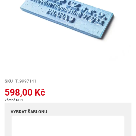
Přeskočit
SKU
T_9997141
na
598,00 Kč
začátek
galerie
Včetně DPH
s
obrázky
VYBRAT ŠABLONU