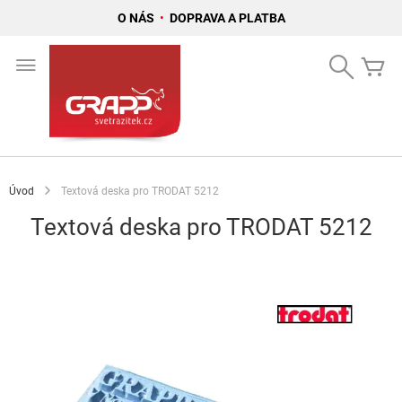
O NÁS
•
DOPRAVA A PLATBA
Přejít
na
Search
Mů
obsah
Úvod
Textová deska pro TRODAT 5212
Textová deska pro TRODAT 5212
Přeskočit
na
konec
galerie
s
obrázky