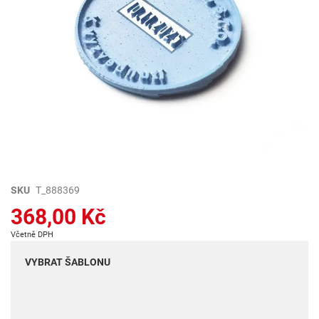
Přeskočit
SKU
T_888369
na
368,00 Kč
začátek
galerie
Včetně DPH
s
obrázky
VYBRAT ŠABLONU