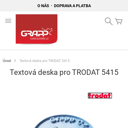
O NÁS
•
DOPRAVA A PLATBA
Přejít
na
Search
Mů
obsah
Úvod
Textová deska pro TRODAT 5415
Textová deska pro TRODAT 5415
Přeskočit
na
konec
galerie
s
obrázky