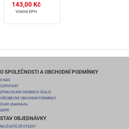
143,00 Kč
Včetně DPH
O SPOLEČNOSTI A OBCHODNÍ PODMÍNKY
O NÁS
CERTIFIKÁT
ZPRACOVÁNÍ OSOBNÍCH ÚDAJŮ
VŠEOBECNÉ OBCHODNÍ PODMÍNKY
Zrušit objednávku
GDPR
STAV OBJEDNÁVKY
NEJČASTĚJŠÍ OTÁZKY