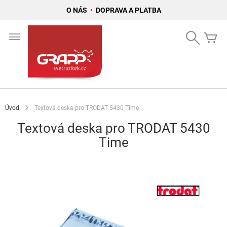
O NÁS
•
DOPRAVA A PLATBA
Přejít
na
Search
Mů
obsah
Úvod
Textová deska pro TRODAT 5430 Time
Textová deska pro TRODAT 5430
Time
Přeskočit
na
konec
galerie
s
obrázky