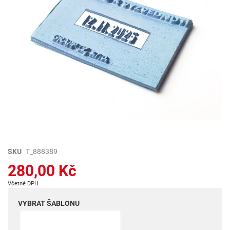
Přeskočit
SKU
T_888389
na
280,00 Kč
začátek
galerie
Včetně DPH
s
obrázky
VYBRAT ŠABLONU