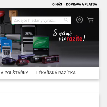
O NÁS
•
DOPRAVA A PLATBA
Můj koší
Search
Search
 A POLŠTÁŘKY
LÉKAŘSKÁ RAZÍTKA