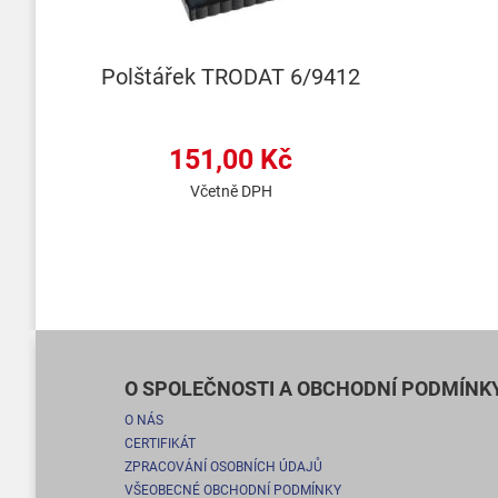
Polštářek TRODAT 6/9412
151,00 Kč
Včetně DPH
O SPOLEČNOSTI A OBCHODNÍ PODMÍNK
O NÁS
CERTIFIKÁT
ZPRACOVÁNÍ OSOBNÍCH ÚDAJŮ
VŠEOBECNÉ OBCHODNÍ PODMÍNKY