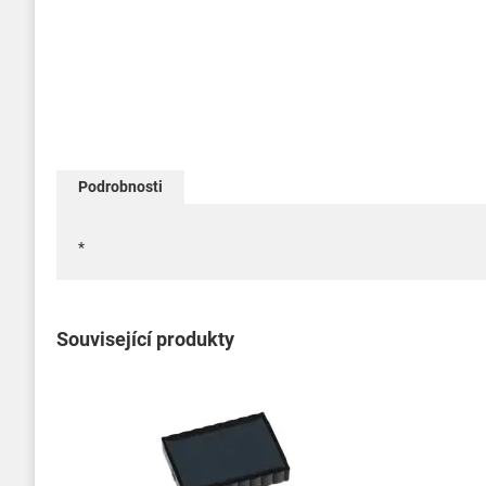
Přeskočit
na
Podrobnosti
začátek
galerie
s
*
obrázky
Související produkty