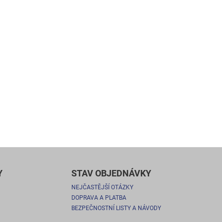
Y
STAV OBJEDNÁVKY
NEJČASTĚJŠÍ OTÁZKY
DOPRAVA A PLATBA
BEZPEČNOSTNÍ LISTY A NÁVODY