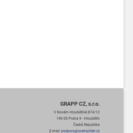
GRAPP CZ, s.r.o.
V Novém Hloubětíně 874/12
190 00 Praha 9 - Hloubětín
Česká Republika
E-mail:
podpora@svetrazitek.cz