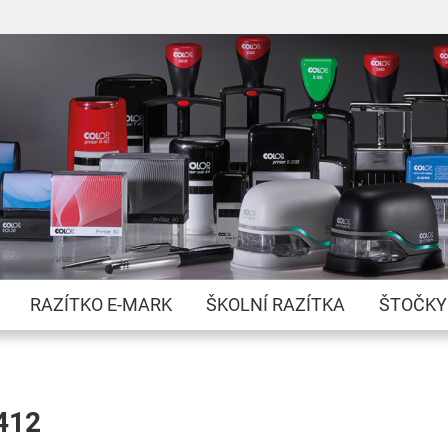
Přejít
na
obsah
RAZÍTKO E-MARK
ŠKOLNÍ RAZÍTKA
ŠTOČKY
412