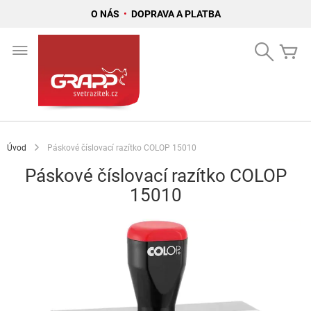
O NÁS
•
DOPRAVA A PLATBA
Přejít
na
Search
Mů
obsah
Úvod
Páskové číslovací razítko COLOP 15010
Páskové číslovací razítko COLOP
15010
Přeskočit
na
konec
galerie
s
obrázky